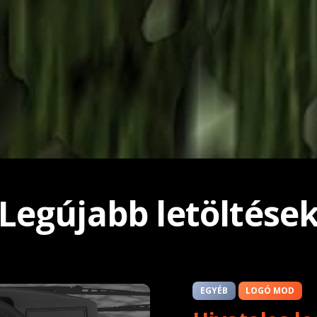
Legújabb letöltése
EGYÉB
LOGÓ MOD