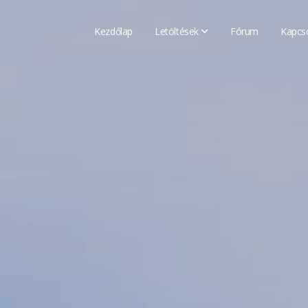
Kezdőlap
Letöltések
Fórum
Kapcs
Buszok
Festések
Pályák
Egyéb